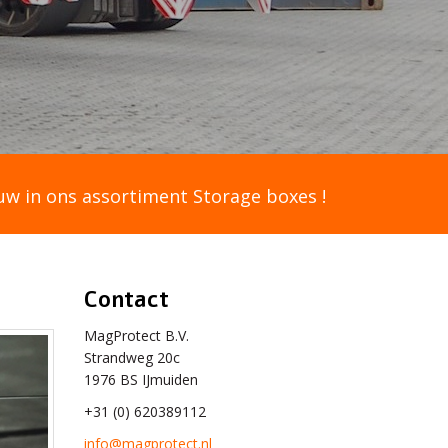
uw in ons assortiment Storage boxes !
Contact
MagProtect B.V.
Strandweg 20c
1976 BS IJmuiden
+31 (0) 620389112
info@magprotect.nl