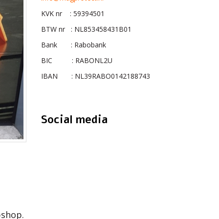
KVK nr : 59394501
BTW nr : NL853458431B01
Bank : Rabobank
BIC : RABONL2U
IBAN : NL39RABO0142188743
Social media
bshop.