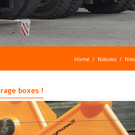
Home
Nieuws
Nie
rage boxes !